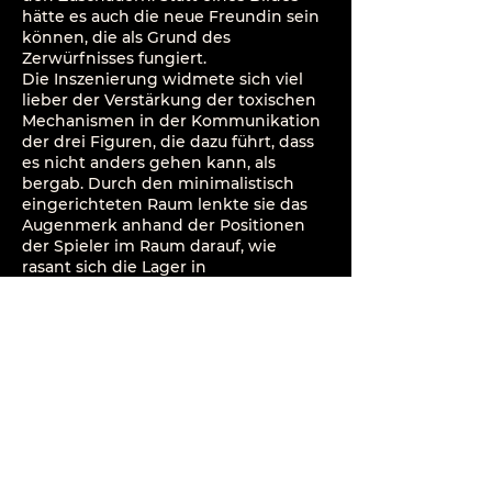
hätte es auch die neue Freundin sein
können, die als Grund des
Zerwürfnisses fungiert.
Die Inszenierung widmete sich viel
lieber der Verstärkung der toxischen
Mechanismen in der Kommunikation
der drei Figuren, die dazu führt, dass
es nicht anders gehen kann, als
bergab. Durch den minimalistisch
eingerichteten Raum lenkte sie das
Augenmerk anhand der Positionen
der Spieler im Raum darauf, wie
rasant sich die Lager in
Dreierkonstellationen verschieben
können.
KUNST
entstand 2019 als Kooperation
der Folkwang Universität der Künste
und des Rottstr5-Theaters in Bochum.
PRESSE
"Damira Schumachers