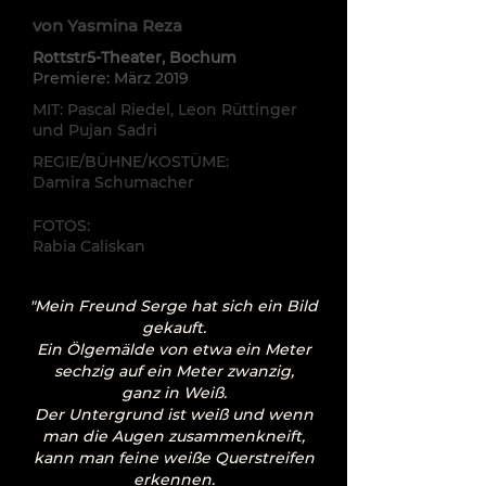
von Yasmina Reza
Rottstr5-Theater, Bochum
Premiere: März 2019
MIT: Pascal Riedel, Leon Rüttinger
und Pujan Sadri
REGIE/BÜHNE/KOSTÜME:
Damira Schumacher
FOTOS:
Rabia Caliskan
"Mein Freund Serge hat sich ein Bild
gekauft.
Ein Ölgemälde von etwa ein Meter
sechzig auf ein Meter zwanzig,
ganz in Weiß.
Der Untergrund ist weiß und wenn
man die Augen zusammenkneift,
kann man feine weiße Querstreifen
erkennen.