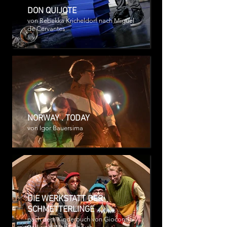
DON QUIJOTE
von Rebekka Kricheldorf nach Miguel
de Cervantes
NORWAY . TODAY
von Igor Bauersima
DIE WERKSTATT DER
SCHMETTERLINGE
nach dem Kinderbuch von Gioconda