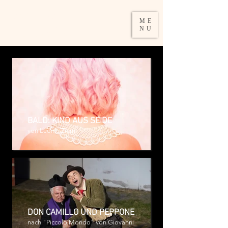
DAMIRA
ME
SCHUMACHER
NU
BALD: KIND AUS SEIDE
von Leonie Ziem
DON CAMILLO UND PEPPONE
nach "Piccolo Mondo" von Giovanni