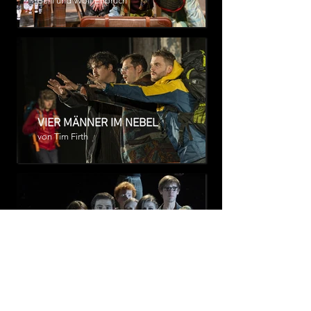
Belli und Wolf Erlbruch
VIER MÄNNER IM NEBEL
von Tim Firth
DAS GEWÄCHSHAUS
von Jordan Tannahill