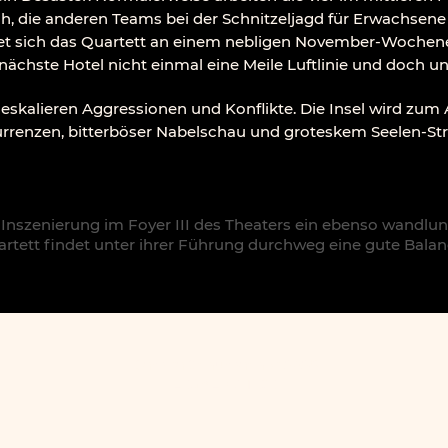
 die anderen Teams bei der Schnitzeljagd für Erwachsene hin
det sich das Quartett an einem nebligen November-Wochene
nächste Hotel nicht einmal eine Meile Luftlinie und doch un
 eskalieren Aggressionen und Konflikte. Die Insel wird zum
urrenzen, bitterböser Nabelschau und groteskem Seelen-Str
Inszenierung im Foyer III des Theaters ein ebenso wandlun
rtett findet unter ihrer Führung durchweg eine gute Bal
Damira Schumacher 2026
-
LEGAL NOTICE
-