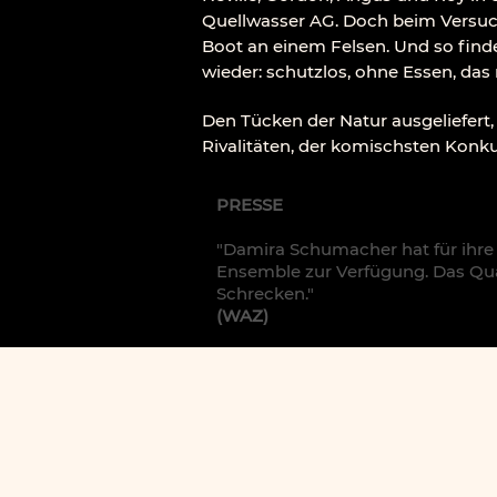
Quellwasser AG. Doch beim Versuch,
Boot an einem Felsen. Und so fin
wieder: schutzlos, ohne Essen, das 
Den Tücken der Natur ausgeliefert,
Rivalitäten, der komischsten Konk
PRESSE
"
Damira Schumacher hat für ihre 
Ensemble zur Verfügung. Das Qua
Schrecken.
"
(WAZ)