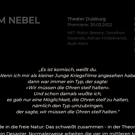
M NEBEL
Theater Duisburg​
Premiere: 30.03.2022
MIT: Robin Berenz, Jonathan
Dorando, Adrian Hildebrandt,
Rudi Klein
„Es ist komisch, weißt du.
Wenn ich mir als kleiner Junge Kriegsfilme angesehen habe
d
ann war immer ein Typ, der sagte:
«Wir müssen die Ohren steif halten».
Und schon damals wußte ich,
es gab nur eine Möglichkeit, die Ohren steif zu halten,
nämlich den Typ umzubringen,
der sagte, wir müssen die Ohren steif halten.“
 die freie Natur: Das schweißt zusammen - in der Theorie 
 ein Desaster. Normalerweise arbeiten die vier im mittlere