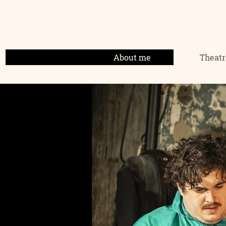
DA
About me
Theatr