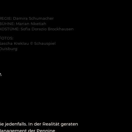
REGIE: Damira Schumacher
BÜHNE: Marian Nketiah
KOSTÜME: Sofia Dorazio Brockhausen
FOTOS:
Sascha Kreklau © Schauspiel
Duisburg
,
jedenfalls. In der Realität geraten
n Management der Pennine