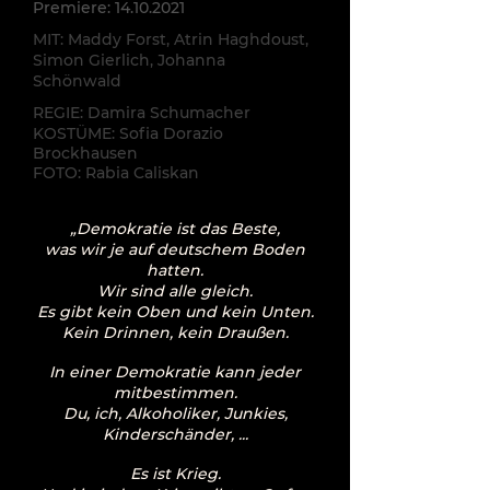
Premiere:
14.10.2021
MIT: Maddy Forst, Atrin Haghdoust,
Simon Gierlich, Johanna
Schönwald
REGIE: Damira Schumacher
KOSTÜME: Sofia Dorazio
Brockhausen
FOTO: Rabia Caliskan
„Demokratie ist das Beste,
was wir je auf deutschem Boden
hatten.
Wir sind alle gleich.
Es gibt kein Oben und kein Unten.
Kein Drinnen, kein Draußen.
In einer Demokratie kann jeder
mitbestimmen.
Du, ich, Alkoholiker, Junkies,
Kinderschänder, ...
Es ist Krieg.