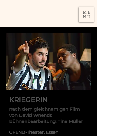
DAMIRA
ME
SCHUMACHER
NU
KRIEGERIN
nach dem gleichnamigen Film
von David Wnendt
Bühnenbearbeitung: Tina Müller
GREND-Th
eater, Essen​