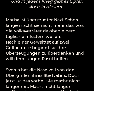
Und in jedem Krieg gibt es Opfer.
Auch in diesem.“
​Marisa ist überzeugter Nazi. Schon
lange macht sie nicht mehr das, was
die Volksverräter da oben einem
täglich einflüstern wollen.
Nach einer Gewalttat auf zwei
Geflüchtete beginnt sie ihre
Überzeugungen zu überdenken und
will dem jungen Rasul helfen.
Svenja hat die Nase voll von den
Übergriffen ihres Stiefvaters. Doch
jetzt ist das vorbei, Sie macht nicht
länger mit. Macht nicht länger
gefügig den ganzen Scheiß mit, den
alle von ihr wollen. Sie ist jetzt nicht
mehr sie. Sie ist jetzt wir.
Wie kann es sein, dass junge
Menschen in die Fänge rechter
Gruppierungen geraten und wie kann