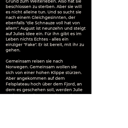
Grund zum Weiterleben. Also hat sie
beschlossen zu sterben. Aber sie will
es nicht alleine tun. Und so sucht sie
nach einem Gleichgesinnten, der
ebenfalls "die Schnauze voll hat von
allem". August ist neunzehn und steigt
auf Julies Idee ein. Für ihn gibt es im
Leben nichts Echtes - alles ein
einziger "Fake". Er ist bereit, mit ihr zu
gehen.
Gemeinsam reisen sie nach
Norwegen. Gemeinsam wollen sie
sich von einer hohen Klippe stürzen.
Aber angekommen auf dem
Felsplateau hoch über dem Fjord, an
dem es geschehen soll, werden Julie
und August ein ums andere Mal von
der Wirklichkeit überrascht. Von der
Wirklichkeit des
schwindelerregenden Abgrunds. Von
der Wirklichkeit ihrer Gefühle. Von
der Wirklichkeit des Gegenübers.