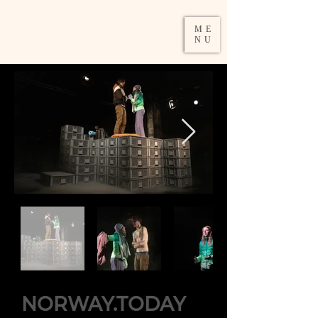
DAMIRA
ME
SCHUMACHER
NU
NORWAY.TODAY