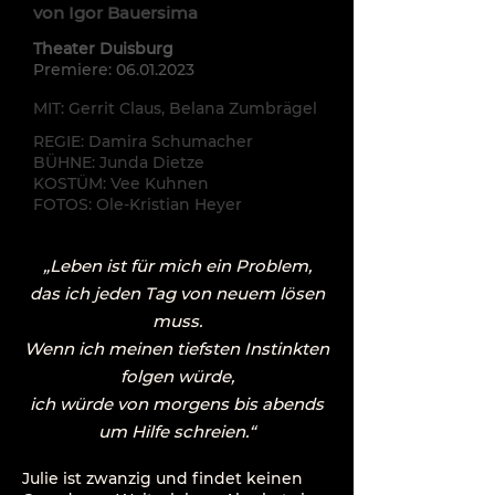
von Igor Bauersima
Theater Duisburg​
Premiere:
06.01.2023
MIT: Gerrit Claus, Belana Zumbrägel
REGIE: Damira Schumacher
BÜHNE: Junda Dietze
KOSTÜM: Vee K
uhnen
FOTOS: Ole-Kristian Heyer
„Leben ist für mich ein Problem,
das ich jeden Tag von neuem lösen
muss.
Wenn ich meinen tiefsten Instinkten
folgen würde,
ich würde von morgens bis abends
um Hilfe schreien.“
Julie ist zwanzig und findet keinen