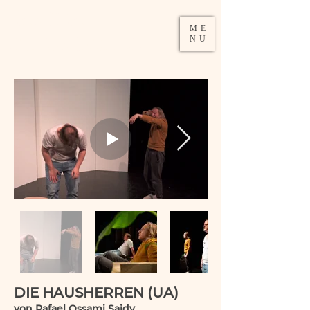
DAMIRA
ME
SCHUMACHER
NU
DIE HAUSHERREN (UA)
von Rafael Ossami Saidy