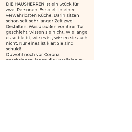
DIE HAUSHERREN
ist ein Stück für
zwei Personen. Es spielt in einer
verwahrlosten Küche. Darin sitzen
schon seit sehr langer Zeit zwei
Gestalten. Was draußen vor ihrer Tür
geschieht, wissen sie nicht. Wie lange
es so bleibt, wie es ist, wissen sie auch
nicht. Nur eines ist klar: Sie sind
schuld!
Obwohl noch vor Corona
geschrieben, lagen die Parallelen zu
unserem Alltag unter Corona waren
unübersehbar.im Ausnahmezustand
auf der Hand.
Im April 2020 bereits als Online-
Videokonferenz-Produktion gezeigt
(MEHR INFOS
HIER
), wurde die
Produktion dann endlich als
Bühneninszenierung realisiert und
zunächst im Live-Stream gezeigt.
Die Bühneninszenierung warf die