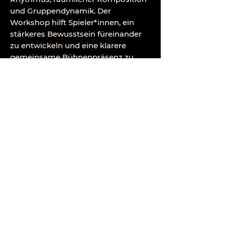
und Gruppendynamik. Der
Workshop hilft Spieler*innen, ein
stärkeres Bewusstsein füreinander
zu entwickeln und eine klarere
gemeinsame Bühnenpräsenz zu
finden.
Mögliche Schwerpunkte:
Chor und gemeinsames Sprechen
Rhythmus und Timing
Bewegungsmuster und
Bühnenbilder
gemeinsames Erzählen
Solo-Momente als Ensemble
unterstützen
Atmosphäre durch Gruppenpräsenz
schaffen
Dieses Format eignet sich
besonders für größere