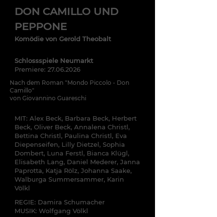
DON CAMILLO UND
PEPPONE
Komödie von Gerold Theobalt
Schlossspiele Neumarkt
Premiere: 27.06
.2026
Nach dem Roman "
Mondo
Piccolo - Don
Camillo"
von Giovannino Guareschi
MIT: Alex Beck, Barbara Beck, Herbert
Beck, Oliver Beck, Annalena Christl,
Bettina Christl, Paulina Christl, Eva
Diepenseifen, Lilly Dietzel, Sophia
Dombert, Luna Ferstl, Bianca
Klügl
,
Elisabeth Lang, Daniel
Mederer
, Janna
Paprotta, Katja Rölz, Johanna Saake,
Walburga Summersammer, Karin
Völkl
REGIE: Damira Schumacher
MUSIK: Wolfgang Völkl